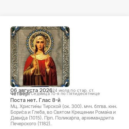
06 августа 2026
24 июля по стар. ст.
четверг
Седмица 10-я по Пятидесятнице
Поста нет. Глас 8-й
Мц. Христи́ны Тирской (ок. 300). мчч. блгвв. кнн.
Бори́са и Гле́ба, во Святом Крещении Рома́на и
Дави́да (1015). Прп. Полика́рпа, архимандрита
Печерского (1182).