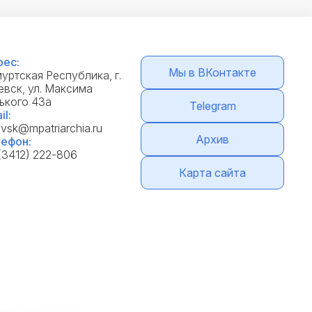
ес:
Мы в ВКонтакте
уртская Республика, г.
вск, ул. Максима
ького 43а
Telegram
il:
evsk@mpatriarchia.ru
Архив
ефон:
(3412) 222-806
Карта сайта