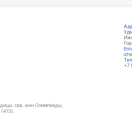
Адр
Удм
Иже
Гор
Ema
izh
Тел
+7 
дицы. свв. жен Олимпиа́ды,
(413).