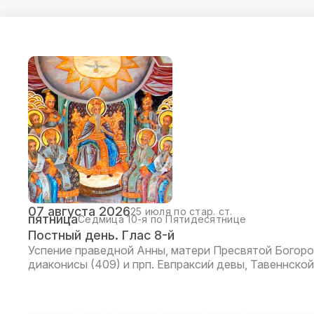
07 августа 2026
25 июля по стар. ст.
пятница
Седмица 10-я по Пятидесятнице
Постный день. Глас 8-й
Успение праведной Анны, матери Пресвятой Богоро
диаконисы (409) и прп. Евпракси́и девы, Тавеннской 