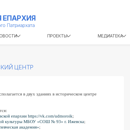
 ЕПАРХИЯ
го Патриархата
ОВОСТИ
ПРОЕКТЫ
МЕДИАТЕКА
КИЙ ЦЕНТР
полагается в двух зданиях в историческом центре
тся:
вской епархии
https://vk.com/udmoroik
;
ной культуры МБОУ «СОШ № 93» г. Ижевска
;
певческая академия»
;