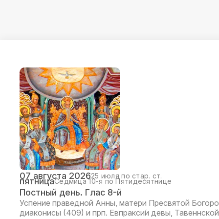
07 августа 2026
25 июля по стар. ст.
пятница
Седмица 10-я по Пятидесятнице
Постный день. Глас 8-й
Успение праведной Анны, матери Пресвятой Богоро
диаконисы (409) и прп. Евпракси́и девы, Тавеннской 