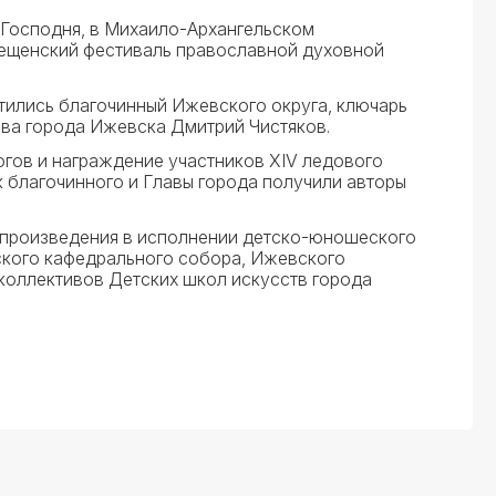
 Господня, в Михаило-Архангельском
рещенский фестиваль православной духовной
ились благочинный Ижевского округа, ключарь
ва города Ижевска Дмитрий Чистяков.
огов и награждение участников XIV ледового
к благочинного и Главы города получили авторы
 произведения в исполнении детско-юношеского
ского кафедрального собора, Ижевского
 коллективов Детских школ искусств города