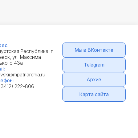
ес:
Мы в ВКонтакте
уртская Республика, г.
вск, ул. Максима
ького 43а
Telegram
il:
evsk@mpatriarchia.ru
Архив
ефон:
(3412) 222-806
Карта сайта