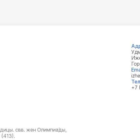
Адр
Удм
Иже
Гор
Ema
izh
Тел
+7 
дицы. свв. жен Олимпиа́ды,
(413).