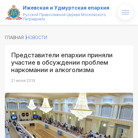
Ижевская и Удмуртская епархия
Русской Православной Церкви Московского
Патриархата
Главная
ГЛАВНАЯ
НОВОСТИ
О епархии
Представители епархии приняли
Архипастырь
участие в обсуждении проблем
наркомании и алкоголизма
Новости
21 июня 2019
Проекты
Медиатека
Святые и святыни
Контакты