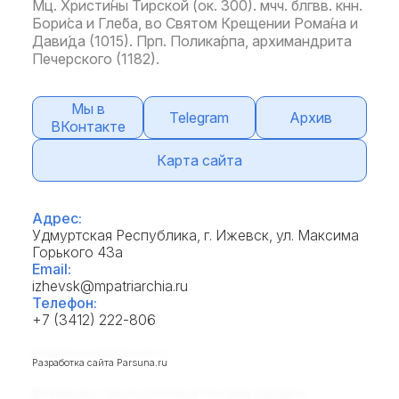
Мц. Христи́ны Тирской (ок. 300). мчч. блгвв. кнн.
Бори́са и Гле́ба, во Святом Крещении Рома́на и
Дави́да (1015). Прп. Полика́рпа, архимандрита
Печерского (1182).
Мы в
Telegram
Архив
ВКонтакте
Карта сайта
Адрес:
Удмуртская Республика, г. Ижевск, ул. Максима
Горького 43а
Email:
izhevsk@mpatriarchia.ru
Телефон:
+7 (3412) 222-806
Разработка сайта
Parsuna.ru