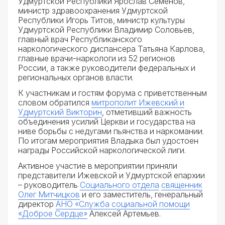
Удмуртской Республики Ярослав Семенов,
министр здравоохранения Удмуртской
Республики Игорь Титов, министр культуры
Удмуртской Республики Владимир Соловьев,
главный врач Республиканского
наркологического диспансера Татьяна Карлова,
главные врачи-наркологи из 52 регионов
России, а также руководители федеральных и
региональных органов власти.
К участникам и гостям форума с приветственным
словом обратился
митрополит Ижевский и
Удмуртский Викторин
, отметивший важность
объединения усилий Церкви и государства на
ниве борьбы с недугами пьянства и наркомании.
По итогам мероприятия Владыка был удостоен
награды Российской наркологической лиги.
Активное участие в мероприятии приняли
представители Ижевской и Удмуртской епархии
– руководитель
Социального отдела
священник
Олег Митчицков
и его заместитель, генеральный
директор
АНО «Служба социальной помощи
«Доброе Сердце»
Алексей Артемьев.