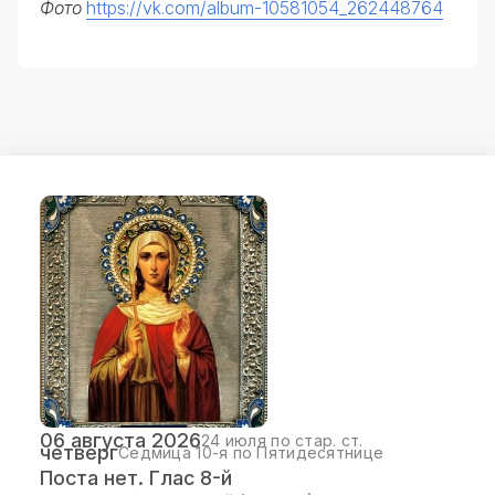
Фото
https://vk.com/album-10581054_262448764
06 августа 2026
24 июля по стар. ст.
четверг
Седмица 10-я по Пятидесятнице
Поста нет. Глас 8-й