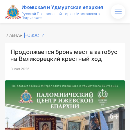
Ижевская и Удмуртская епархия
Русской Православной Церкви Московского
Патриархата
Главная
ГЛАВНАЯ
НОВОСТИ
О епархии
Продолжается бронь мест в автобус
Архипастырь
на Великорецкий крестный ход
Новости
8 мая 2026
Проекты
Медиатека
Святые и святыни
Контакты