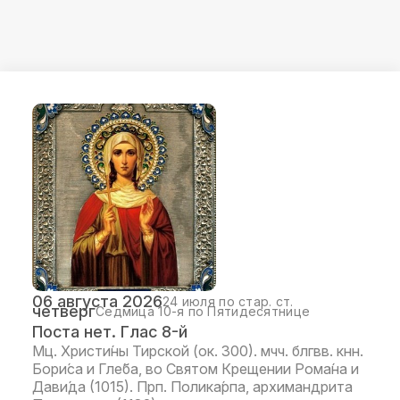
06 августа 2026
24 июля по стар. ст.
четверг
Седмица 10-я по Пятидесятнице
Поста нет. Глас 8-й
Мц. Христи́ны Тирской (ок. 300). мчч. блгвв. кнн.
Бори́са и Гле́ба, во Святом Крещении Рома́на и
Дави́да (1015). Прп. Полика́рпа, архимандрита