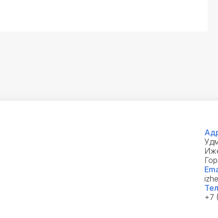
Адр
Удм
Иже
Гор
Ema
izh
Тел
+7 