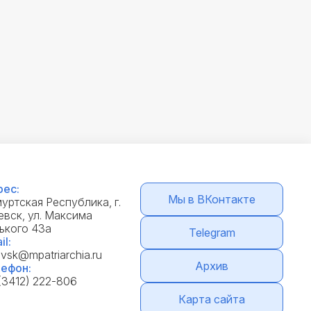
ес:
Мы в ВКонтакте
уртская Республика, г.
вск, ул. Максима
ького 43а
Telegram
il:
evsk@mpatriarchia.ru
Архив
ефон:
(3412) 222-806
Карта сайта