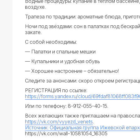
Водные процедуры: купание в тёплом бассейне,
воздухе.
Трапеза по традиции: ароматные блюда, пригот
Ночи под звёздами: сон в палатках под бескра
закате.
С собой необходимы:
— Палатки и спальные мешки
— Купальники и удобная обувь
— Хорошее настроение – обязательно!
Следите за анонсами: скоро откроем регистра
РЕГИСТРАЦИЯ по ссылке:
https://forms.yandex.ru/cloud/69fdaf81068ff083f
Или по телефону: 8-912-055-40-15.
Всех желающих также приглашаем на правосла
https://vk.com/vyyezd_venets
.
Источник: Официальная группа Ижевской епар
https://vk.com/wall-10581054_16305