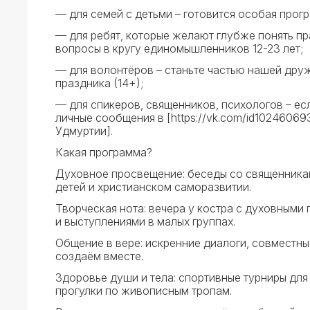
— для семей с детьми – готовится особая прог
— для ребят, которые желают глубже понять п
вопросы в кругу единомышленников 12-23 лет;
— для волонтёров – станьте частью нашей дру
праздника (14+);
— для спикеров, священников, психологов – ес
личные сообщения в [https://vk.com/id102460
Удмуртии].
Какая программа?
Духовное просвещение: беседы со священникам
детей и христианском саморазвитии.
Творческая нота: вечера у костра с духовным
и выступлениями в малых группах.
Общение в вере: искренние диалоги, совместн
создаём вместе.
Здоровье души и тела: спортивные турниры для 
прогулки по живописным тропам.