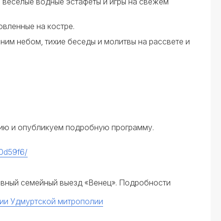
 весёлые водные эстафеты и игры на свежем
овленные на костре.
йним небом, тихие беседы и молитвы на рассвете и
цию и опубликуем подробную программу.
90d59f6/
вный семейный выезд «Венец». Подробности
хии Удмуртской митрополии