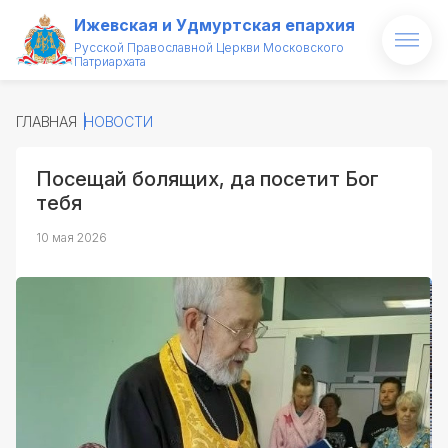
Ижевская и Удмуртская епархия
Русской Православной Церкви Московского
Патриархата
Главная
ГЛАВНАЯ
НОВОСТИ
О епархии
Посещай болящих, да посетит Бог
Архипастырь
тебя
Новости
10 мая 2026
Проекты
Медиатека
Святые и святыни
Контакты