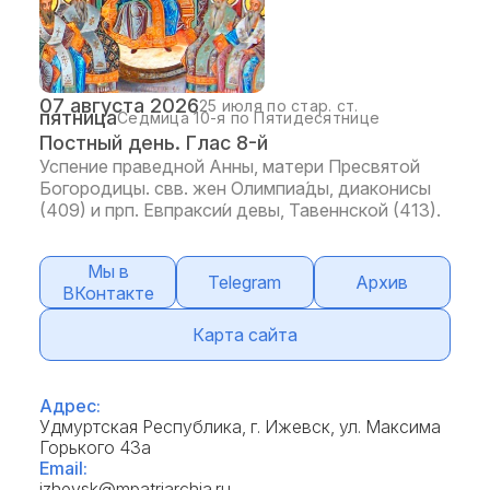
07 августа 2026
25 июля по стар. ст.
пятница
Седмица 10-я по Пятидесятнице
Постный день. Глас 8-й
Успение праведной Анны, матери Пресвятой
Богородицы. свв. жен Олимпиа́ды, диаконисы
(409) и прп. Евпракси́и девы, Тавеннской (413).
Мы в
Telegram
Архив
ВКонтакте
Карта сайта
Адрес:
Удмуртская Республика, г. Ижевск, ул. Максима
Горького 43а
Email:
izhevsk@mpatriarchia.ru