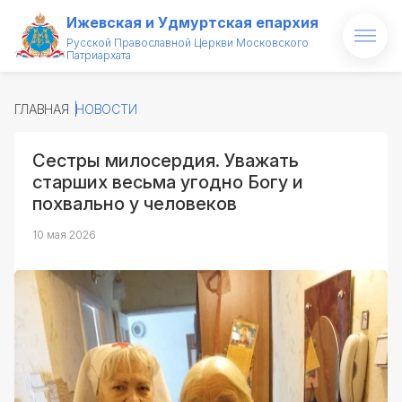
Ижевская и Удмуртская епархия
Русской Православной Церкви Московского
Патриархата
Главная
ГЛАВНАЯ
НОВОСТИ
О епархии
Сестры милосердия. Уважать
Архипастырь
старших весьма угодно Богу и
похвально у человеков
Новости
10 мая 2026
Проекты
Медиатека
Святые и святыни
Контакты