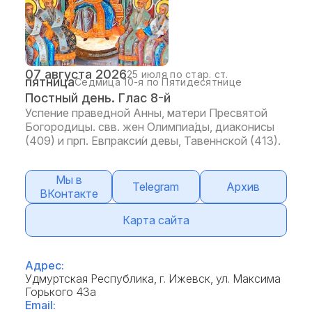
07 августа 2026
25 июля по стар. ст.
пятница
Седмица 10-я по Пятидесятнице
Постный день. Глас 8-й
Успение праведной Анны, матери Пресвятой
Богородицы. свв. жен Олимпиа́ды, диаконисы
(409) и прп. Евпракси́и девы, Тавеннской (413).
Мы в
Telegram
Архив
ВКонтакте
Карта сайта
Адрес:
Удмуртская Республика, г. Ижевск, ул. Максима
Горького 43а
Email: