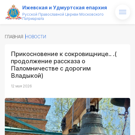
Ижевская и Удмуртская епархия
Русской Православной Церкви Московского
Патриархата
Главная
ГЛАВНАЯ
НОВОСТИ
О епархии
Прикосновение к сокровищнице.. .(
Архипастырь
продолжение рассказа о
Паломничестве с дорогим
Новости
Владыкой)
Проекты
12 мая 2026
Медиатека
Святые и святыни
Контакты