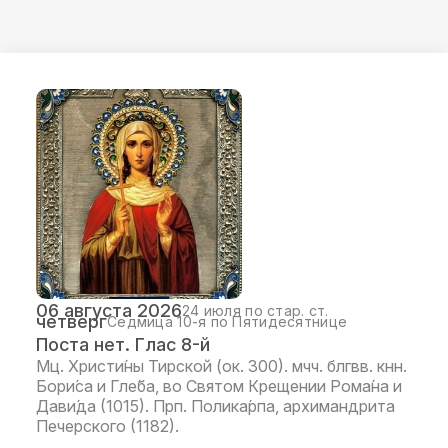
06 августа 2026
24 июля по стар. ст.
четверг
Седмица 10-я по Пятидесятнице
Поста нет. Глас 8-й
Мц. Христи́ны Тирской (ок. 300). мчч. блгвв. кнн.
Бори́са и Гле́ба, во Святом Крещении Рома́на и
Дави́да (1015). Прп. Полика́рпа, архимандрита
Печерского (1182).