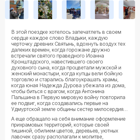
В этой поездке хотелось запечатлеть в своем
сердце каждое слово Владыки, каждую
черточку древних Святынь, вдохнуть воздух тех
далеких времен, когда горожане дружно
встречали святого праведного Иоанна
Кронштадского, навестившего своего
духовного сына, когда процветали мужской и
женский монастыри, когда купцы вели бойкую
торговлю и старались благоукрашать храмы,
когда юная Надежда Дурова убежала из дома,
чтобы биться с врагом, когда Антонина
Пальшина в Первую мировую войну повторила
ее подвиг, когда создавались первые на
Удмуртской земле общины сестер милосердия…
А еще обращало на себя внимание оформление
прихрамовых территорий, которые своей
тишиной, обилием цветов, деревьев, уютных
лавочек сразу располагали к молитве,