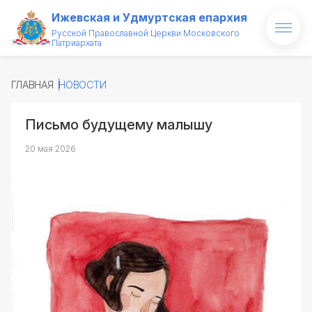
Ижевская и Удмуртская епархия
Русской Православной Церкви Московского
Патриархата
Главная
ГЛАВНАЯ
НОВОСТИ
О епархии
Письмо будущему малышу
Архипастырь
20 мая 2026
Новости
Проекты
Медиатека
Святые и святыни
Контакты