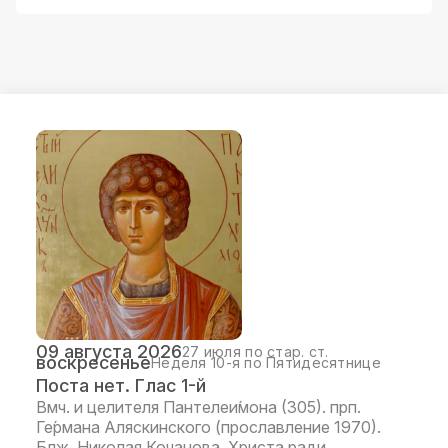
09 августа 2026
27 июля по стар. ст.
воскресенье
Неделя 10-я по Пятидесятнице
Поста нет. Глас 1-й
Вмч. и целителя Пантелеи́мона (305). прп.
Ге́рмана Аляскинского (прославление 1970).
Блж. Николая Кочанова, Христа ради