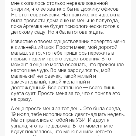
мне скопилось столько нереализованной
энергии, что ее хватило бы на дюжину офисов.
Но это теоретически. На практике же я должна
была провести дома еще не меньше полугода,
пока Артемка не будет психологически готов к
детскому саду. Но я была готова ждать.
Известие о твоем существовании повергло меня
в сильнейший шок. Прости меня, мой дорогой
малыш, за то, что тебе пришлось пережить в
первые недели твоего существования. В тот
момент я еще не могла осознать, что произошло
настоящее чудо. Во мне зародился ты, мой
маленький человечек, такой милый и
замечательный, такой желанный и
долгожданный. Все остальное — всего лишь
суета сует. Прости меня за то, что я поняла это
не сразу.
А еще прости меня за тот день. Это была среда,
19 июля, тебе исполнилось девятнадцать недель.
Мы отправились с тобой на УЗИ. И вдруг я
узнала, что ты не девочка. В тот момент мне
вдруг показалось, что меня лишили чего-то