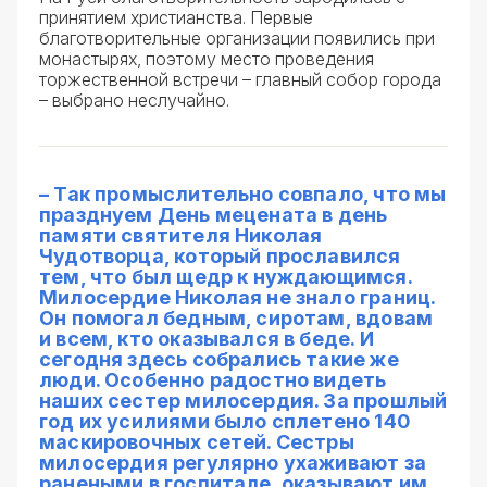
принятием христианства. Первые
благотворительные организации появились при
монастырях, поэтому место проведения
торжественной встречи – главный собор города
– выбрано неслучайно.
– Так промыслительно совпало, что мы
празднуем День мецената в день
памяти святителя Николая
Чудотворца, который прославился
тем, что был щедр к нуждающимся.
Милосердие Николая не знало границ.
Он помогал бедным, сиротам, вдовам
и всем, кто оказывался в беде. И
сегодня здесь собрались такие же
люди. Особенно радостно видеть
наших сестер милосердия. За прошлый
год их усилиями было сплетено 140
маскировочных сетей. Сестры
милосердия регулярно ухаживают за
ранеными в госпитале, оказывают им