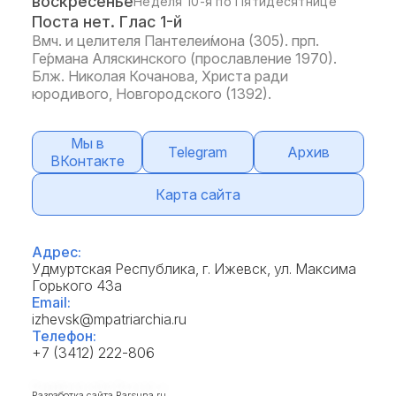
воскресенье
Неделя 10-я по Пятидесятнице
Поста нет. Глас 1-й
Вмч. и целителя Пантелеи́мона (305). прп.
Ге́рмана Аляскинского (прославление 1970).
Блж. Николая Кочанова, Христа ради
юродивого, Новгородского (1392).
Мы в
Telegram
Архив
ВКонтакте
Карта сайта
Адрес:
Удмуртская Республика, г. Ижевск, ул. Максима
Горького 43а
Email:
izhevsk@mpatriarchia.ru
Телефон:
+7 (3412) 222-806
Разработка сайта
Parsuna.ru