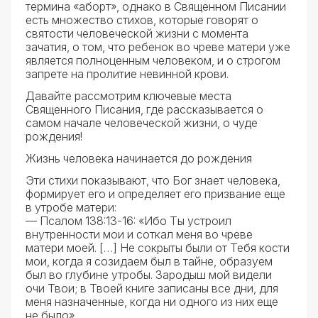
термина «аборт», однако в Священном Писании
есть множество стихов, которые говорят о
святости человеческой жизни с момента
зачатия, о том, что ребенок во чреве матери уже
является полноценным человеком, и о строгом
запрете на пролитие невинной крови.
Давайте рассмотрим ключевые места
Священного Писания, где рассказывается о
самом начале человеческой жизни, о чуде
рождения!
Жизнь человека начинается до рождения
Эти стихи показывают, что Бог знает человека,
формирует его и определяет его призвание еще
в утробе матери:
— Псалом 138:13-16: «Ибо Ты устроил
внутренности мои и соткал меня во чреве
матери моей. […] Не сокрыты были от Тебя кости
мои, когда я созидаем был в тайне, образуем
был во глубине утробы. Зародыш мой видели
очи Твои; в Твоей книге записаны все дни, для
меня назначенные, когда ни одного из них еще
не было».