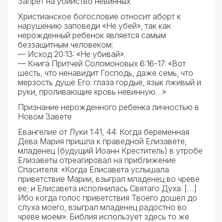
Запрет на убийство невинных
Христианское богословие относит аборт к
нарушению заповеди «Не убей», так как
нерожденный ребенок является самым
беззащитным человеком:
— Исход 20:13: «Не убивай».
— Книга Притчей Соломоновых 6:16-17: «Вот
шесть, что ненавидит Господь, даже семь, что
мерзость душе Его: глаза гордые, язык лживый и
руки, проливающие кровь невинную…»
Признание нерожденного ребенка личностью в
Новом Завете
Евангелие от Луки 1:41, 44: Когда беременная
Дева Мария пришла к праведной Елизавете,
младенец (будущий Иоанн Креститель) в утробе
Елизаветы отреагировал на приближение
Спасителя: «Когда Елисавета услышала
приветствие Марии, взыграл младенец во чреве
ее; и Елисавета исполнилась Святаго Духа. […]
Ибо когда голос приветствия Твоего дошел до
слуха моего, взыграл младенец радостно во
чреве моем». Библия использует здесь то же