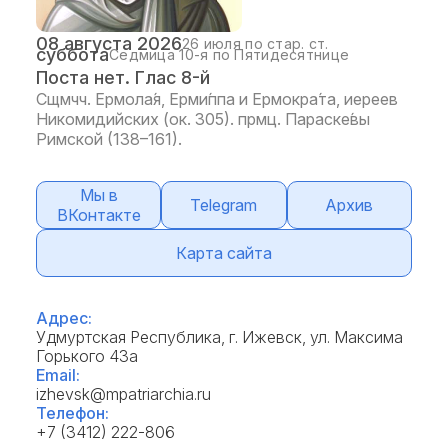
08 августа 2026
26 июля по стар. ст.
суббота
Седмица 10-я по Пятидесятнице
Поста нет. Глас 8-й
Сщмчч. Ермола́я, Ерми́ппа и Ермокра́та, иереев
Никомидийских (ок. 305). прмц. Параске́вы
Римской (138–161).
Мы в
Telegram
Архив
ВКонтакте
Карта сайта
Адрес:
Удмуртская Республика, г. Ижевск, ул. Максима
Горького 43а
Email:
izhevsk@mpatriarchia.ru
Телефон:
+7 (3412) 222-806