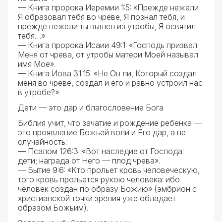
— Книга пророка Иеремии 1:5: «Прежде нежели
Я образовал тебя во чреве, Я познал тебя, и
прежде нежели ты вышел из утробы, Я освятил
тебя…»
— Книга пророка Исаии 49:1: «Господь призвал
Меня от чрева, от утробы матери Моей называл
имя Мое».
— Книга Иова 31:15: «Не Он ли, Который создал
меня во чреве, создал и его и равно устроил нас
в утробе?»
Дети — это дар и благословение Бога
Библия учит, что зачатие и рождение ребенка —
это проявление Божьей воли и Его дар, а не
случайность:
— Псалом 126:3: «Вот наследие от Господа:
дети; награда от Него — плод чрева».
— Бытие 9:6: «Кто прольет кровь человеческую,
того кровь прольется рукою человека: ибо
человек создан по образу Божию» (эмбрион с
христианской точки зрения уже обладает
образом Божьим).