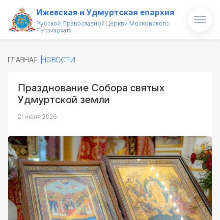
Ижевская и Удмуртская епархия
Русской Православной Церкви Московского
Патриархата
Главная
ГЛАВНАЯ
НОВОСТИ
О епархии
Празднование Собора святых
Архипастырь
Удмуртской земли
Новости
21 июня 2026
Проекты
Медиатека
Святые и святыни
Контакты