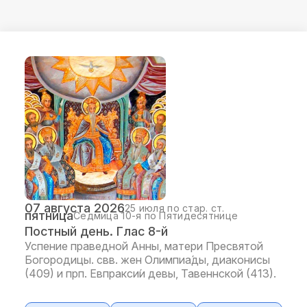
07 августа 2026
25 июля по стар. ст.
пятница
Седмица 10-я по Пятидесятнице
Постный день. Глас 8-й
Успение праведной Анны, матери Пресвятой
Богородицы. свв. жен Олимпиа́ды, диаконисы
(409) и прп. Евпракси́и девы, Тавеннской (413).