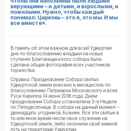
чтобы они наполнены были людьми
верующими – и детьми, и взрослыми, и
пожилыми. Нужно, чтобы каждый
понимал: Церковь – это я, это мы. И мы
все вместе».
В память об этом важном для всей Удмуртии
дне по благословению владыки на новых
ступенях Благовещенского собора была
сделана общая фотография всех участников
торжества.
Справка: Празднование Собора святых
Удмуртской земли внесено в месяцеслов по
благословению Патриарха Московского и всея
Руси Кирилла 14 июня 2018 года. Днём
празднования Собора установлена 3-я Неделя
по Пятидесятнице. В соборе на данный момент –
двенадцать угодников Божиих. Все эти святые в
то или иное время несли свое служение на
Удмуртской земле, либо окончили свой земной
путь на территории Удмуртии: