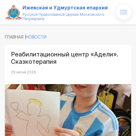
Ижевская и Удмуртская епархия
Русской Православной Церкви Московского
Патриархата
Главная
ГЛАВНАЯ
НОВОСТИ
О епархии
Реабилитационный центр «Адели».
Архипастырь
Сказкотерапия
Новости
29 июня 2026
Проекты
Медиатека
Святые и святыни
Контакты