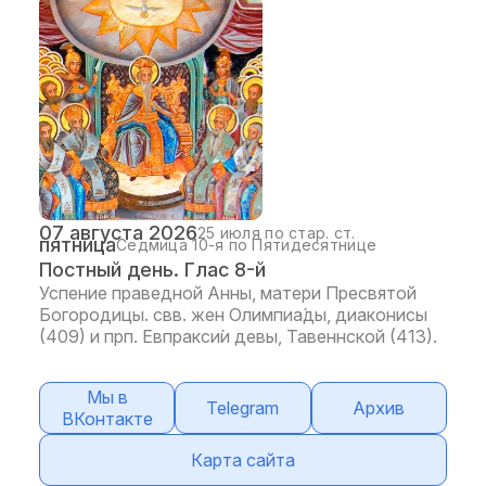
07 августа 2026
25 июля по стар. ст.
пятница
Седмица 10-я по Пятидесятнице
Постный день. Глас 8-й
Успение праведной Анны, матери Пресвятой
Богородицы. свв. жен Олимпиа́ды, диаконисы
(409) и прп. Евпракси́и девы, Тавеннской (413).
Мы в
Telegram
Архив
ВКонтакте
Карта сайта